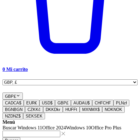
0
Mi carrito
GBP
£
CAD
CA$
EUR
€
USD
$
GBP
£
AUD
AU$
CHF
CHF
PLN
zł
BGN
BGN
CZK
Kč
DKK
Dkr
HUF
Ft
MXN
MX$
NOK
NOK
NZD
NZ$
SEK
SEK
Menú
Buscar
Windows 11
Office 2024
Windows 10
Office Pro Plus